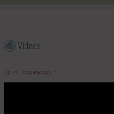
Videos
</p> <!– /wp:paragraph –>