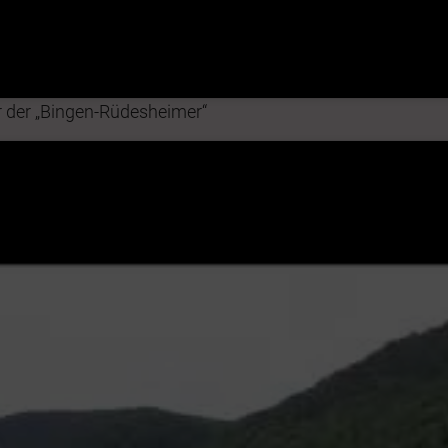
r der „Bingen-Rüdesheimer“