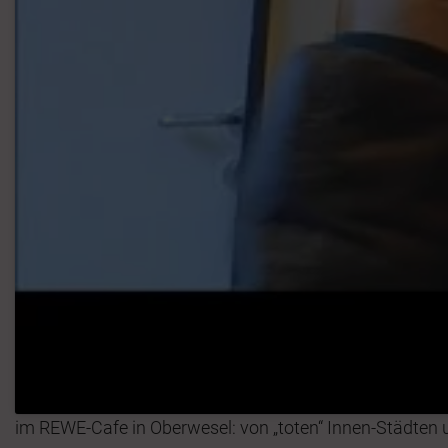
im REWE-Cafe in Oberwesel: von „toten“ Innen-Städte