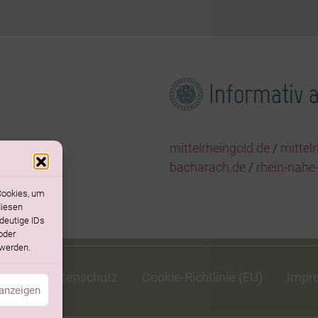
Informativ 
mittelrheingold.de
/
mittel
bacharach.de
/
rhein-nahe-
Cookies, um
diesen
deutige IDs
oder
 werden.
chen
Datenschutz
Cookie-Richtlinie (EU)
Impr
 anzeigen