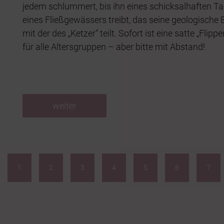
jedem schlummert, bis ihn eines schicksalhaften Ta
eines Fließgewässers treibt, das seine geologische
mit der des „Ketzer“ teilt. Sofort ist eine satte „Flip
für alle Altersgruppen – aber bitte mit Abstand!
weiter
1
2
3
4
5
6
7