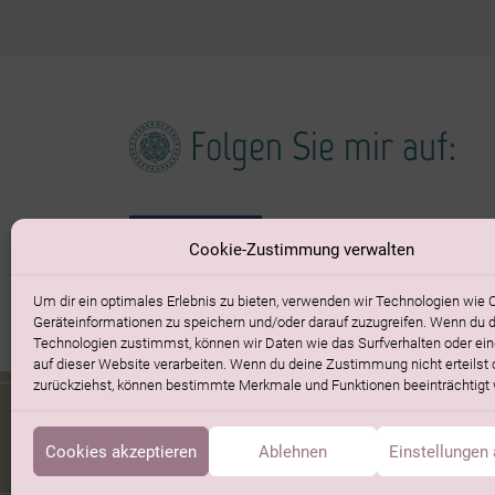
Folgen Sie mir auf:
Cookie-Zustimmung verwalten
Um dir ein optimales Erlebnis zu bieten, verwenden wir Technologien wie 
Geräteinformationen zu speichern und/oder darauf zuzugreifen. Wenn du 
Technologien zustimmst, können wir Daten wie das Surfverhalten oder ein
auf dieser Website verarbeiten. Wenn du deine Zustimmung nicht erteilst 
zurückziehst, können bestimmte Merkmale und Funktionen beeinträchtigt
Homepage durchsu
Cookies akzeptieren
Ablehnen
Einstellungen