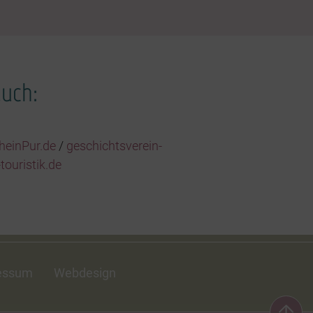
auch:
rheinPur.de
/
geschichtsverein-
touristik.de
essum
Webdesign