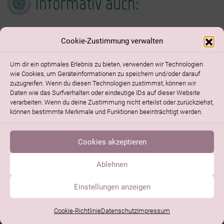
Informativ auch:
mittelrheingold.de
/
mittelrheinPur.de
/
Cookie-Zustimmung verwalten
geschichtsverein-bacharach.de
/
rhein-nahe-
Um dir ein optimales Erlebnis zu bieten, verwenden wir Technologien
touristik.de
wie Cookies, um Geräteinformationen zu speichern und/oder darauf
zuzugreifen. Wenn du diesen Technologien zustimmst, können wir
Daten wie das Surfverhalten oder eindeutige IDs auf dieser Website
verarbeiten. Wenn du deine Zustimmung nicht erteilst oder zurückziehst,
können bestimmte Merkmale und Funktionen beeinträchtigt werden.
Cookies akzeptieren
Homepage durchsuchen
Datenschutz
Cookie-Richtlinie (EU)
Impressum
Ablehnen
Webdesign
Einstellungen anzeigen
Cookie-Richtlinie
Datenschutz
Impressum
Login